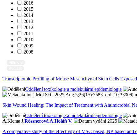
2016
2015
2014
2013
2012
2011
2010
2009
2008
Filtrovat
Vyčistit
Transcriptomic Profiling of Mouse Mesenchymal Stem Cells Exposed
Oddělení toxikologie a molekulární epidemiologie
Int J Mol Sci . 2025 Aug 5;26(15):7583. doi: 10.3390/i
Skin Wound Healing: The Impact of Treatment with Antimicrobial N
Oddělení toxikologie a molekulární epidemiologie
A.
Klema J.
Rössnerová A.
Holáň V.
2025
A comparative study of the effectivity of MSC-based, NP-based and 