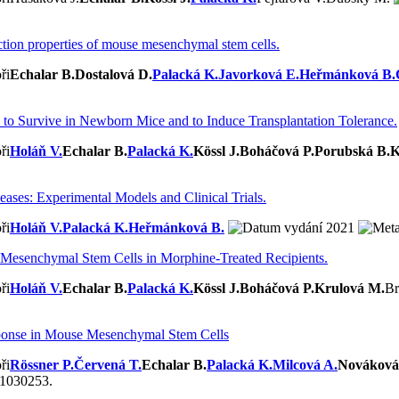
nction properties of mouse mesenchymal stem cells.
Echalar B.
Dostalová D.
Palacká K.
Javorková E.
Heřmánková B.
to Survive in Newborn Mice and to Induce Transplantation Tolerance.
Holáň V.
Echalar B.
Palacká K.
Kössl J.
Boháčová P.
Porubská B.
K
ses: Experimental Models and Clinical Trials.
Holáň V.
Palacká K.
Heřmánková B.
2021
d Mesenchymal Stem Cells in Morphine-Treated Recipients.
Holáň V.
Echalar B.
Palacká K.
Kössl J.
Boháčová P.
Krulová M.
Br
esponse in Mouse Mesenchymal Stem Cells
Rössner P.
Červená T.
Echalar B.
Palacká K.
Milcová A.
Nováková
11030253.