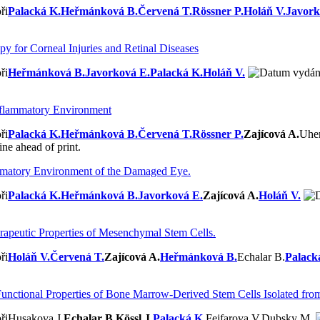
Palacká K.
Heřmánková B.
Červená T.
Rössner P.
Holáň V.
Javork
y for Corneal Injuries and Retinal Diseases
Heřmánková B.
Javorková E.
Palacká K.
Holáň V.
Inflammatory Environment
Palacká K.
Heřmánková B.
Červená T.
Rössner P.
Zajícová A.
Uhe
e ahead of print.
ammatory Environment of the Damaged Eye.
Palacká K.
Heřmánková B.
Javorková E.
Zajícová A.
Holáň V.
rapeutic Properties of Mesenchymal Stem Cells.
Holáň V.
Červená T.
Zajícová A.
Heřmánková B.
Echalar B.
Palack
unctional Properties of Bone Marrow-Derived Stem Cells Isolated from 
Husakova J.
Echalar B.
Kössl J.
Palacká K.
Fejfarova V.
Dubsky M.