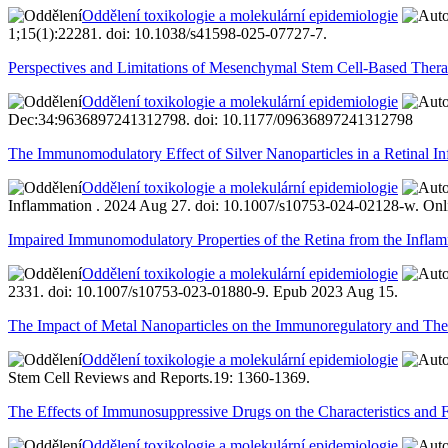
Oddělení toxikologie a molekulární epidemiologie
1;15(1):22281. doi: 10.1038/s41598-025-07727-7.
Perspectives and Limitations of Mesenchymal Stem Cell-Based Therap
Oddělení toxikologie a molekulární epidemiologie
Dec:34:9636897241312798. doi: 10.1177/09636897241312798
The Immunomodulatory Effect of Silver Nanoparticles in a Retinal 
Oddělení toxikologie a molekulární epidemiologie
Inflammation . 2024 Aug 27. doi: 10.1007/s10753-024-02128-w. Onlin
Impaired Immunomodulatory Properties of the Retina from the Infl
Oddělení toxikologie a molekulární epidemiologie
2331. doi: 10.1007/s10753-023-01880-9. Epub 2023 Aug 15.
The Impact of Metal Nanoparticles on the Immunoregulatory and The
Oddělení toxikologie a molekulární epidemiologie
Stem Cell Reviews and Reports.19: 1360-1369.
The Effects of Immunosuppressive Drugs on the Characteristics and F
Oddělení toxikologie a molekulární epidemiologie