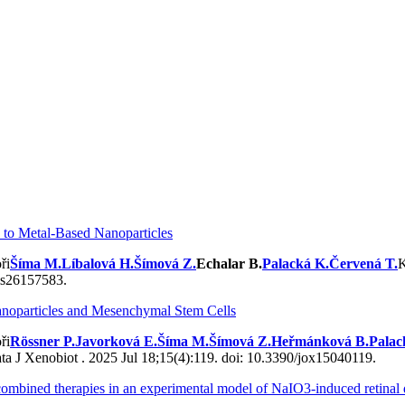
 to Metal-Based Nanoparticles
Šíma M.
Líbalová H.
Šímová Z.
Echalar B.
Palacká K.
Červená T.
K
jms26157583.
anoparticles and Mesenchymal Stem Cells
Rössner P.
Javorková E.
Šíma M.
Šímová Z.
Heřmánková B.
Palac
J Xenobiot . 2025 Jul 18;15(4):119. doi: 10.3390/jox15040119.
combined therapies in an experimental model of NaIO3-induced retinal