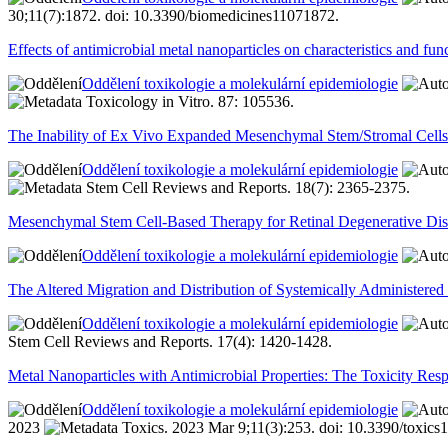
30;11(7):1872. doi: 10.3390/biomedicines11071872.
Effects of antimicrobial metal nanoparticles on characteristics and fu
Oddělení toxikologie a molekulární epidemiologie
Toxicology in Vitro. 87: 105536.
The Inability of Ex Vivo Expanded Mesenchymal Stem/Stromal Cells 
Oddělení toxikologie a molekulární epidemiologie
Stem Cell Reviews and Reports. 18(7): 2365-2375.
Mesenchymal Stem Cell-Based Therapy for Retinal Degenerative Disea
Oddělení toxikologie a molekulární epidemiologie
The Altered Migration and Distribution of Systemically Administere
Oddělení toxikologie a molekulární epidemiologie
Stem Cell Reviews and Reports. 17(4): 1420-1428.
Metal Nanoparticles with Antimicrobial Properties: The Toxicity R
Oddělení toxikologie a molekulární epidemiologie
2023
Toxics. 2023 Mar 9;11(3):253. doi: 10.3390/toxics