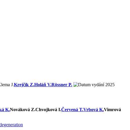
lema J.
Krejčík Z.
Holáň V.
Rössner P.
2025
ká K.
Nováková Z.
Chvojková I.
Červená T.
Vrbová K.
Vimrová
 degeneration