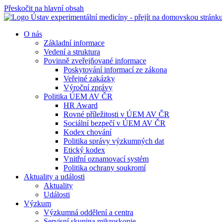
Přeskočit na hlavní obsah
O nás
Základní informace
Vedení a struktura
Povinně zveřejňované informace
Poskytování informací ze zákona
Veřejné zakázky
Výroční zprávy
Politika ÚEM AV ČR
HR Award
Rovné příležitosti v ÚEM AV ČR
Sociální bezpečí v ÚEM AV ČR
Kodex chování
Politika správy výzkumných dat
Etický kodex
Vnitřní oznamovací systém
Politika ochrany soukromí
Aktuality a události
Aktuality
Události
Výzkum
Výzkumná oddělení a centra
Servisní skupina mikroskopie