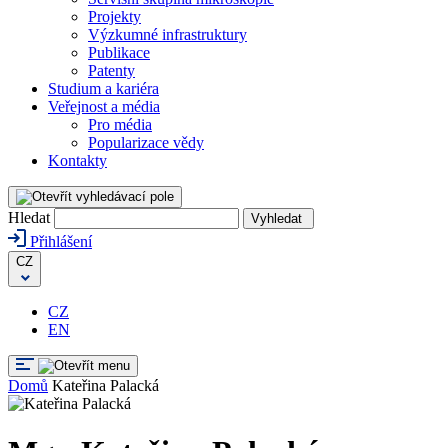
Projekty
Výzkumné infrastruktury
Publikace
Patenty
Studium a kariéra
Veřejnost a média
Pro média
Popularizace vědy
Kontakty
Hledat
Vyhledat
Přihlášení
CZ
CZ
EN
Domů
Kateřina Palacká