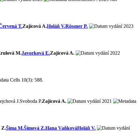
Červená T.
Zajícová A.
Holáň V.
Rössner P.
2023
rulová M.
Javorková E.
Zajícová A.
2022
Cells 10(3): 588.
ejchová J.
Svoboda P.
Zajícová A.
2021
 Z.
Šíma M.
Šímová Z.
Hana Vaňková
Holáň V.