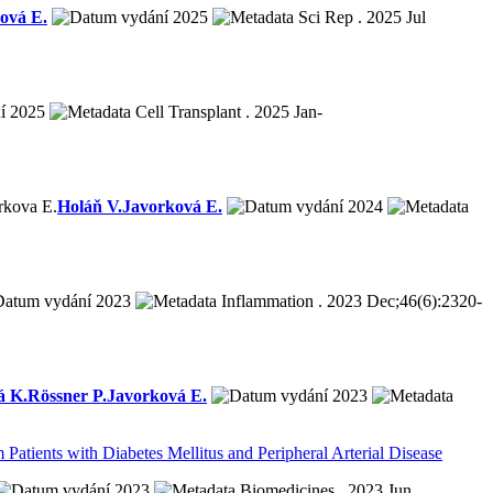
ová E.
2025
Sci Rep . 2025 Jul
2025
Cell Transplant . 2025 Jan-
rkova E.
Holáň V.
Javorková E.
2024
2023
Inflammation . 2023 Dec;46(6):2320-
á K.
Rössner P.
Javorková E.
2023
Patients with Diabetes Mellitus and Peripheral Arterial Disease
2023
Biomedicines . 2023 Jun