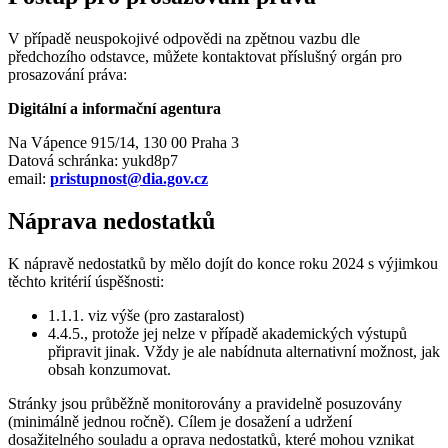
V případě neuspokojivé odpovědi na zpětnou vazbu dle
předchozího odstavce, můžete kontaktovat příslušný orgán pro
prosazování práva:
Digitální a informační agentura
Na Vápence 915/14, 130 00 Praha 3
Datová schránka: yukd8p7
email:
pristupnost@dia.gov.cz
Náprava nedostatků
K nápravě nedostatků by mělo dojít do konce roku 2024 s výjimkou
těchto kritérií úspěšnosti:
1.1.1. viz výše (pro zastaralost)
4.4.5., protože jej nelze v případě akademických výstupů
připravit jinak. Vždy je ale nabídnuta alternativní možnost, jak
obsah konzumovat.
Stránky jsou průběžně monitorovány a pravidelně posuzovány
(minimálně jednou ročně). Cílem je dosažení a udržení
dosažitelného souladu a oprava nedostatků, které mohou vznikat