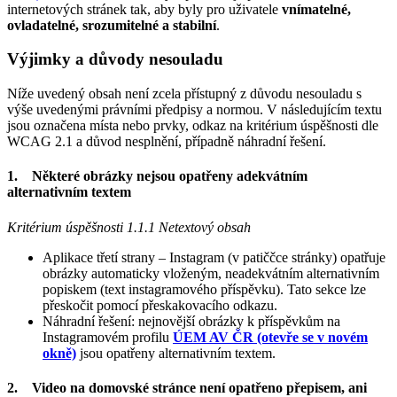
internetových stránek tak, aby byly pro uživatele
vnímatelné,
ovladatelné, srozumitelné a stabilní
.
Výjimky a důvody nesouladu
Níže uvedený obsah není zcela přístupný z důvodu nesouladu s
výše uvedenými právními předpisy a normou. V následujícím textu
jsou označena místa nebo prvky, odkaz na kritérium úspěšnosti dle
WCAG 2.1 a důvod nesplnění, případně náhradní řešení.
1. Některé obrázky nejsou opatřeny adekvátním
alternativním textem
Kritérium úspěšnosti 1.1.1 Netextový obsah
Aplikace třetí strany – Instagram (v patiččce stránky) opatřuje
obrázky automaticky vloženým, neadekvátním alternativním
popiskem (text instagramového příspěvku). Tato sekce lze
přeskočit pomocí přeskakovacího odkazu.
Náhradní řešení: nejnovější obrázky k příspěvkům na
Instagramovém profilu
ÚEM AV ČR (otevře se v novém
okně)
jsou opatřeny alternativním textem.
2. Video na domovské stránce není opatřeno přepisem, ani