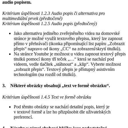
audio popisem.
Kritérium úspěšnosti 1.2.3 Audio popis či alternativa pro
multimediální prvek (předtočené)
Kritérium úspěšnosti 1.2.5 Audio popis (předtočený)
Jako alternativu jediného zveřejněného videa na domovské
stránce je možné využít textového přepisu, který lze zapnout
přímo v přehrávači (ikonka připomínající list papíru „Zobrazit
přepis“ napravo od ikony „CC“ na zobrazení/skrytí titulků).
Na stránce Youtube je možnost u videa zapnout textový přepis
titulků pomocí ikony tří teček „…“ která se nachází pod
videem, vedle tlačítek „stáhnout“ a „klip“. Vyberte možnost
„zobrazit přepis“. Textový přepis je přístupný asistivním
technologiím (na rozdíl od titulků).
3. Některé obrázky obsahují „text ve formě obrázku“.
Kritérium úspěšnosti 1.4.5 Text ve formě obrázku
Pod těmito obrázky se nachází detailní popis, který je
v textové formě a lze ho přizpůsobit dle uživatelských
preferencí.