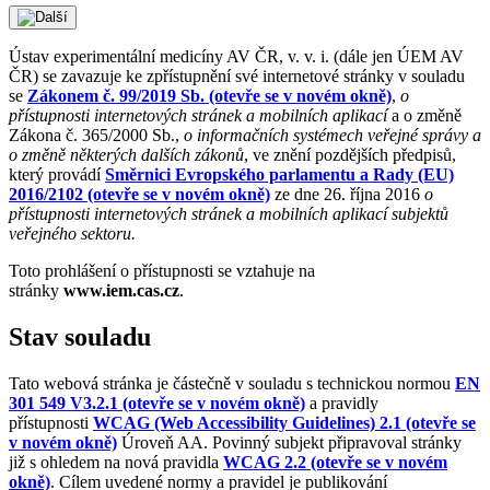
Ústav experimentální medicíny AV ČR, v. v. i. (dále jen ÚEM AV
ČR) se zavazuje ke zpřístupnění své internetové stránky v souladu
se
Zákonem č. 99/2019 Sb. (otevře se v novém okně)
,
o
přístupnosti internetových stránek a mobilních aplikací
a o změně
Zákona č. 365/2000 Sb.,
o informačních systémech veřejné správy
a
o změně některých dalších zákonů
, ve znění pozdějších předpisů,
který provádí
Směrnici Evropského parlamentu a Rady (EU)
2016/2102 (otevře se v novém okně)
ze dne 26. října 2016
o
přístupnosti internetových stránek a mobilních aplikací subjektů
veřejného sektoru.
Toto prohlášení o přístupnosti se vztahuje na
stránky
www.iem.cas.cz
.
Stav souladu
Tato webová stránka je částečně v souladu s technickou normou
EN
301 549 V3.2.1 (otevře se v novém okně)
a pravidly
přístupnosti
WCAG (Web Accessibility Guidelines) 2.1 (otevře se
v novém okně)
Úroveň AA. Povinný subjekt připravoval stránky
již s ohledem na nová pravidla
WCAG 2.2 (otevře se v novém
okně)
. Cílem uvedené normy a pravidel je publikování