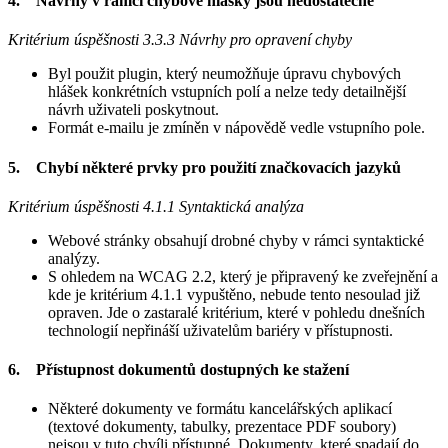
4. Návrhy v rámci chybové hlášky jsou nedostatečné
Kritérium úspěšnosti 3.3.3 Návrhy pro opravení chyby
Byl použit plugin, který neumožňuje úpravu chybových
hlášek konkrétních vstupních polí a nelze tedy detailnější
návrh uživateli poskytnout.
Formát e-mailu je zmíněn v nápovědě vedle vstupního pole.
5. Chybí některé prvky pro použití značkovacích jazyků
Kritérium úspěšnosti 4.1.1 Syntaktická analýza
Webové stránky obsahují drobné chyby v rámci syntaktické
analýzy.
S ohledem na WCAG 2.2, který je připravený ke zveřejnění a
kde je kritérium 4.1.1 vypuštěno, nebude tento nesoulad již
opraven. Jde o zastaralé kritérium, které v pohledu dnešních
technologií nepřináší uživatelům bariéry v přístupnosti.
6. Přístupnost dokumentů dostupných ke stažení
Některé dokumenty ve formátu kancelářských aplikací
(textové dokumenty, tabulky, prezentace PDF soubory)
nejsou v tuto chvíli přístupné. Dokumenty, které spadají do