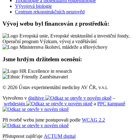
Toxikologie a molekulární epidemiologie
Vývojová biologie
Centrum rekonstrukčních neurověd
Vývoj webu byl financován z prostředků:
Jsme hrdým držitelem ocenění:
© 2026 Ústav experimentální medicíny AV ČR, v.v.i.
Vytvořeno v
digihive
–
webdesign
a
PPC kampaně
Při tvorbě webu jsme postupovali podle
WCAG 2.2
Přístupnost zajišťuje
ACTUM digital