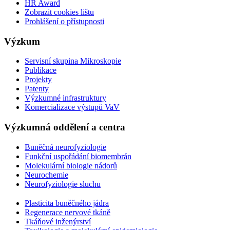
HR Award
Zobrazit cookies lištu
Prohlášení o přístupnosti
Výzkum
Servisní skupina Mikroskopie
Publikace
Projekty
Patenty
Výzkumné infrastruktury
Komercializace výstupů VaV
Výzkumná oddělení a centra
Buněčná neurofyziologie
Funkční uspořádání biomembrán
Molekulární biologie nádorů
Neurochemie
Neurofyziologie sluchu
Plasticita buněčného jádra
Regenerace nervové tkáně
Tkáňové inženýrství