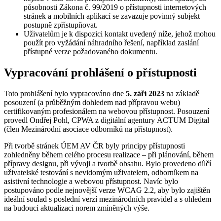
působnosti Zákona č. 99/2019 o přístupnosti internetových
stránek a mobilních aplikací se zavazuje povinný subjekt
postupně zpřístupňovat.
Uživatelům je k dispozici kontakt uvedený níže, jehož mohou
použít pro vyžádání náhradního řešení, například zaslání
přístupné verze požadovaného dokumentu.
Vypracování prohlášení o přístupnosti
Toto prohlášení bylo vypracováno dne
5. září 2023
na základě
posouzení (a průběžným dohledem nad přípravou webu)
certifikovaným profesionálem na webovou přístupnost. Posouzení
provedl Ondřej Pohl, CPWA z digitální agentury ACTUM Digital
(člen Mezinárodní asociace odborníků na přístupnost).
Při tvorbě stránek ÚEM AV ČR byly principy přístupnosti
zohledněny během celého procesu realizace – při plánování, během
přípravy designu, při vývoji a tvorbě obsahu. Bylo provedeno dílčí
uživatelské testování s nevidomým uživatelem, odborníkem na
asistivní technologie a webovou přístupnost. Navíc bylo
postupováno podle nejnovější verze WCAG 2.2, aby bylo zajištěn
ideální soulad s poslední verzí mezinárodních pravidel a s ohledem
na budoucí aktualizaci norem zmíněných výše.