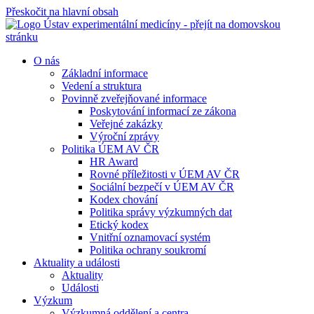
Přeskočit na hlavní obsah
O nás
Základní informace
Vedení a struktura
Povinně zveřejňované informace
Poskytování informací ze zákona
Veřejné zakázky
Výroční zprávy
Politika ÚEM AV ČR
HR Award
Rovné příležitosti v ÚEM AV ČR
Sociální bezpečí v ÚEM AV ČR
Kodex chování
Politika správy výzkumných dat
Etický kodex
Vnitřní oznamovací systém
Politika ochrany soukromí
Aktuality a události
Aktuality
Události
Výzkum
Výzkumná oddělení a centra