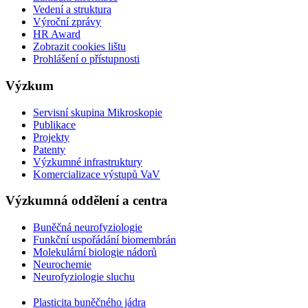
Vedení a struktura
Výroční zprávy
HR Award
Zobrazit cookies lištu
Prohlášení o přístupnosti
Výzkum
Servisní skupina Mikroskopie
Publikace
Projekty
Patenty
Výzkumné infrastruktury
Komercializace výstupů VaV
Výzkumná oddělení a centra
Buněčná neurofyziologie
Funkční uspořádání biomembrán
Molekulární biologie nádorů
Neurochemie
Neurofyziologie sluchu
Plasticita buněčného jádra