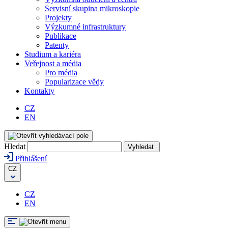
Servisní skupina mikroskopie
Projekty
Výzkumné infrastruktury
Publikace
Patenty
Studium a kariéra
Veřejnost a média
Pro média
Popularizace vědy
Kontakty
CZ
EN
Hledat
Vyhledat
Přihlášení
CZ
CZ
EN