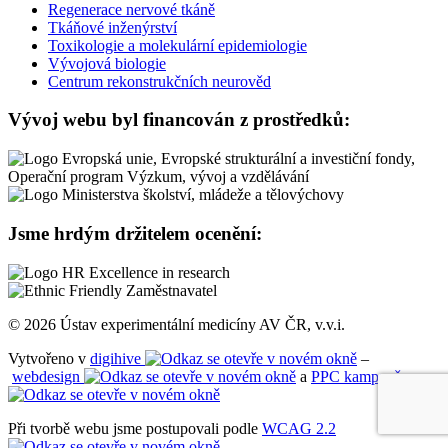
Regenerace nervové tkáně
Tkáňové inženýrství
Toxikologie a molekulární epidemiologie
Vývojová biologie
Centrum rekonstrukčních neurověd
Vývoj webu byl financován z prostředků:
Jsme hrdým držitelem ocenění:
© 2026 Ústav experimentální medicíny AV ČR, v.v.i.
Vytvořeno v
digihive
–
webdesign
a
PPC kampaně
Při tvorbě webu jsme postupovali podle
WCAG 2.2