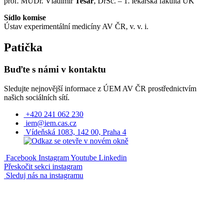
prof. MUDr. Vladimír
Tesař
, DrSc. – 1. lékařská fakulta UK
Sídlo komise
Ústav experimentální medicíny AV ČR, v. v. i.
Patička
Buďte s námi v kontaktu
Sledujte nejnovější informace z ÚEM AV ČR prostřednictvím
našich sociálních sítí.
+420 241 062 230
iem@iem.cas.cz
Vídeňská 1083, 142 00, Praha 4
Facebook
Instagram
Youtube
Linkedin
Přeskočit sekci instagram
Sleduj nás na instagramu