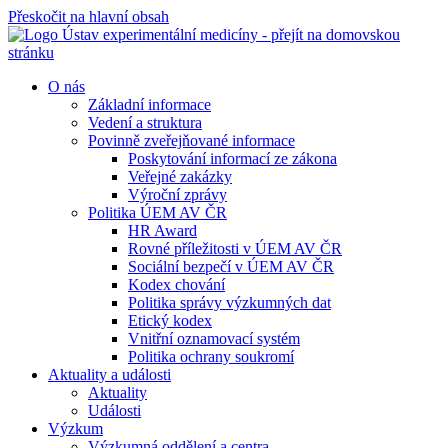
Přeskočit na hlavní obsah
O nás
Základní informace
Vedení a struktura
Povinně zveřejňované informace
Poskytování informací ze zákona
Veřejné zakázky
Výroční zprávy
Politika ÚEM AV ČR
HR Award
Rovné příležitosti v ÚEM AV ČR
Sociální bezpečí v ÚEM AV ČR
Kodex chování
Politika správy výzkumných dat
Etický kodex
Vnitřní oznamovací systém
Politika ochrany soukromí
Aktuality a události
Aktuality
Události
Výzkum
Výzkumná oddělení a centra