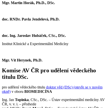
Mgr. Martin Horák, Ph.D., DSc.
doc. RNDr. Pavla Jendelová, Ph.D.
doc. Ing. Jaroslav Hubáček, CSc., DSc.
Institut Klinické a Experimentální Medicíny
Mgr. Vít Herynek, Ph.D.
Komise AV ČR pro udělení vědeckého
titulu DSc.
pro udělení vědeckého titulu
doktor věd (DSc) (otevře se v novém
okně)
v oboru
BIOMEDICÍNA
Ing. Jan
Topinka
, CSc., DSc. – Ústav experimentální medicíny AV
ČR, v. v. i. –
předseda