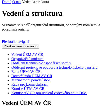
Domů
O nás
Vedení a struktura
Vedení a struktura
Seznamte se s naší organizační strukturou, odbornými komisemi a
poradními orgány.
Přeskočit navigaci
Přejít na sekci v obsahu
Vedení ÚEM AV ČR
Organizační struktura
Oddělení technicko-hospodářské správy
Oddělení projektové podpory a technologického transferu
Rada ÚEM AV ČR
Dozorčí rada ÚEM AV ČR
Mezinárodní poradní sbor
Rada pro komercializaci
Komise ÚEM AV ČR
Komise AV ČR pro udělení vědeckého titulu DSc.
Vedení ÚEM AV ČR