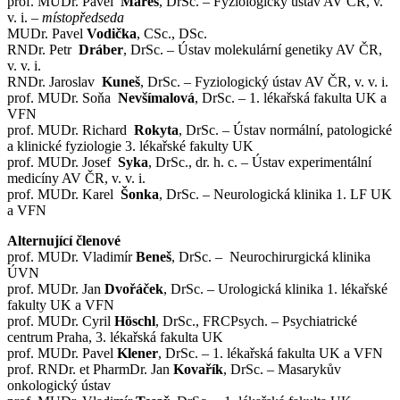
prof. MUDr. Pavel
Mareš
, DrSc. – Fyziologický ústav AV ČR, v.
v. i. –
místopředseda
MUDr. Pavel
Vodička
, CSc., DSc.
RNDr. Petr
Dráber
, DrSc. – Ústav molekulární genetiky AV ČR,
v. v. i.
RNDr. Jaroslav
Kuneš
, DrSc. – Fyziologický ústav AV ČR, v. v. i.
prof. MUDr. Soňa
Nevšímalová
, DrSc. – 1. lékařská fakulta UK a
VFN
prof. MUDr. Richard
Rokyta
, DrSc. – Ústav normální, patologické
a klinické fyziologie 3. lékařské fakulty UK
prof. MUDr. Josef
Syka
, DrSc., dr. h. c. – Ústav experimentální
medicíny AV ČR, v. v. i.
prof. MUDr. Karel
Šonka
, DrSc. – Neurologická klinika 1. LF UK
a VFN
Alternující členové
prof. MUDr. Vladimír
Beneš
, DrSc. – Neurochirurgická klinika
ÚVN
prof. MUDr. Jan
Dvořáček
, DrSc. – Urologická klinika 1. lékařské
fakulty UK a VFN
prof. MUDr. Cyril
Höschl
, DrSc., FRCPsych. – Psychiatrické
centrum Praha, 3. lékařská fakulta UK
prof. MUDr. Pavel
Klener
, DrSc. – 1. lékařská fakulta UK a VFN
prof. RNDr. et PharmDr. Jan
Kovařík
, DrSc. – Masarykův
onkologický ústav