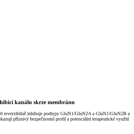
nhibicí kanálu skrze membránu
060 reverzibilně inhibuje podtypy GluN1/GluN2A a GluN1/GluN2B a
zují příznivý bezpečnostní profil a potenciální terapeutické využití