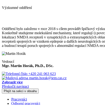
Výzkumné oddělení
Oddělení bylo založeno v roce 2018 s cílem provádět špičkový výzk
Konkrétně studujeme molekulární mechanismy, které regulují i) povrc
lokalizaci NMDA receptorů v synaptických a extrasynaptických obl
receptorů spojených se vznikem epilepsie a dalších neurologických
a budoucí terapii poruch spojených s abnormální regulací NMDA recep
Vedoucí
Mgr. Martin Horák, Ph.D., DSc.
+420 241 063 623
martin.horak@iem.cas.cz
Zobrazit více
Přeskočit navigaci
Přejít na sekci v obsahu
Pracovníci
Odborní pracovníci