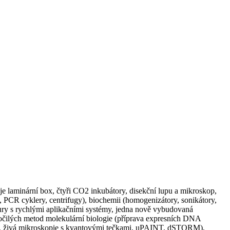
je laminární box, čtyři CO2 inkubátory, disekční lupu a mikroskop,
PCR cyklery, centrifugy), biochemii (homogenizátory, sonikátory,
ratury s rychlými aplikačními systémy, jedna nově vybudovaná
ročilých metod molekulární biologie (příprava expresních DNA
pie, živá mikroskopie s kvantovými tečkami, uPAINT, dSTORM),