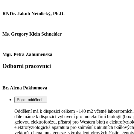
RNDr. Jakub Netolický, Ph.D.
Ms. Gregory Klein Schneider
Mgr. Petra Zahumenská
Odborní pracovníci
Bc. Alena Pakhomova
Popis oddělení
Oddělení má k dispozici celkem ~140 m2 včetně laboratorních, 
dále máme k dispozici vybavení pro molekulární biologii (box
gelovou elektroforézu, přístroj pro Western blot) a elektrofyzi
elektrofyziologická aparatura pro snímání z akutních tkáňový
vektorů, cílená mutageneze, výroba lentivirových částic, ge