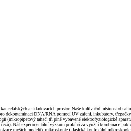
kancelářských a skladovacích prostor. Naše kultivační místnost obsahu
 pro dekontaminaci DNA/RNA pomocí UV záření, inkubátory, třepačky, 
ologii (mikropipetový tahač, tři plně vybavené elektrofyziologické apa
ch řezů). Náš experimentální výzkum probíhá za využití kombinace pok
notypizace myších modelů), mikroskopie (klasická konfokální mikrosko