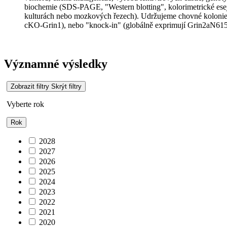
biochemie (SDS-PAGE, "Western blotting", kolorimetrické esej
kulturách nebo mozkových řezech). Udržujeme chovné kolo
cKO-Grin1), nebo "knock-in" (globálně exprimují Grin2aN615
Významné výsledky
Zobrazit filtry
Skrýt filtry
Vyberte rok
Rok
2028
2027
2026
2025
2024
2023
2022
2021
2020