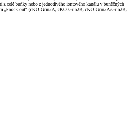
ní z celé buňky nebo z jednotlivého iontového kanálu v buněčných
ěným „knock-out“ (cKO-Grin2A, cKO-Grin2B, cKO-Grin2A/Grin2B,