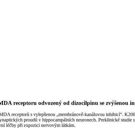
NMDA receptoru odvozený od dizocilpinu se zvýšenou i
 NMDA receptorů s vylepšenou „membránově-kanálovou inhibicí“. K2
ynaptických proudů v hippocampálních neuronech. Preklinické studie uka
í léčby při expozici nervovým látkám.