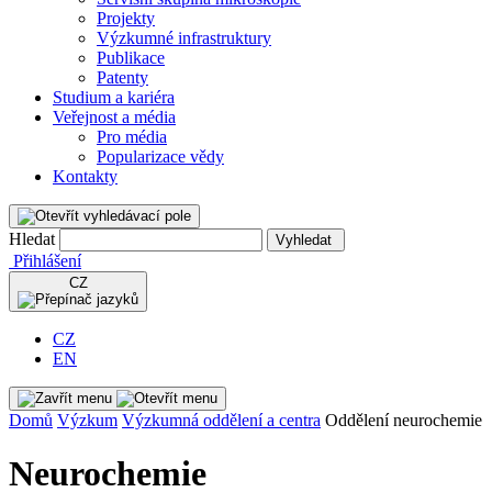
Projekty
Výzkumné infrastruktury
Publikace
Patenty
Studium a kariéra
Veřejnost a média
Pro média
Popularizace vědy
Kontakty
Hledat
Vyhledat
Přihlášení
CZ
CZ
EN
Domů
Výzkum
Výzkumná oddělení a centra
Oddělení neurochemie
Neurochemie