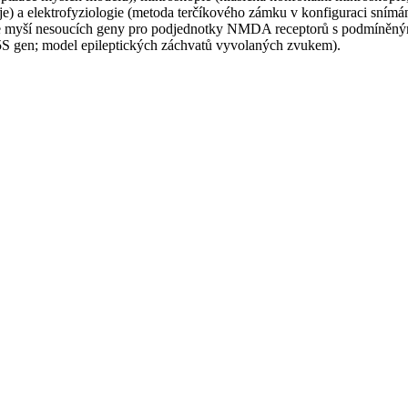
e) a elektrofyziologie (metoda terčíkového zámku v konfiguraci snímá
nie myší nesoucích geny pro podjednotky NMDA receptorů s podmín
S gen; model epileptických záchvatů vyvolaných zvukem).