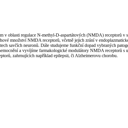
um v oblasti regulace N-methyl-D-aspartátových (NMDA) receptorů v s
hové množství NMDA receptorů, včetně jejich zrání v endoplazmatickém
astech savčích neuronů. Dále studujeme funkční dopad vybraných pat
 onemocnění a vyvíjíme farmakologické modulátory NMDA receptorů s u
torů, zahrnujících například epilepsii, či Alzheimerovu chorobu.