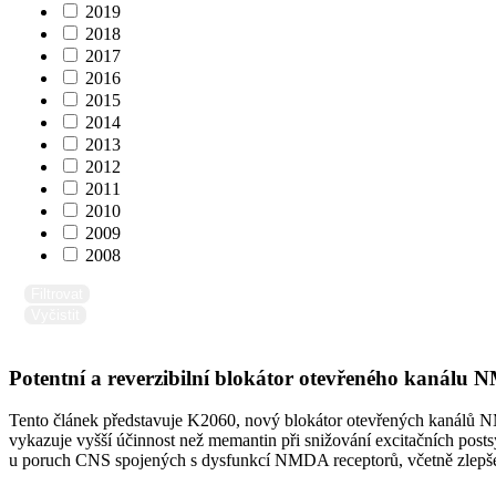
2019
2018
2017
2016
2015
2014
2013
2012
2011
2010
2009
2008
Filtrovat
Vyčistit
Potentní a reverzibilní blokátor otevřeného kanálu 
Tento článek představuje K2060, nový blokátor otevřených kanálů
vykazuje vyšší účinnost než memantin při snižování excitačních posts
u poruch CNS spojených s dysfunkcí NMDA receptorů, včetně zlepšen