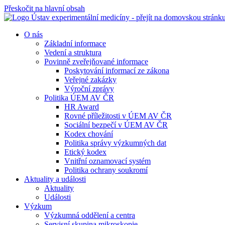
Přeskočit na hlavní obsah
O nás
Základní informace
Vedení a struktura
Povinně zveřejňované informace
Poskytování informací ze zákona
Veřejné zakázky
Výroční zprávy
Politika ÚEM AV ČR
HR Award
Rovné příležitosti v ÚEM AV ČR
Sociální bezpečí v ÚEM AV ČR
Kodex chování
Politika správy výzkumných dat
Etický kodex
Vnitřní oznamovací systém
Politika ochrany soukromí
Aktuality a události
Aktuality
Události
Výzkum
Výzkumná oddělení a centra
Servisní skupina mikroskopie