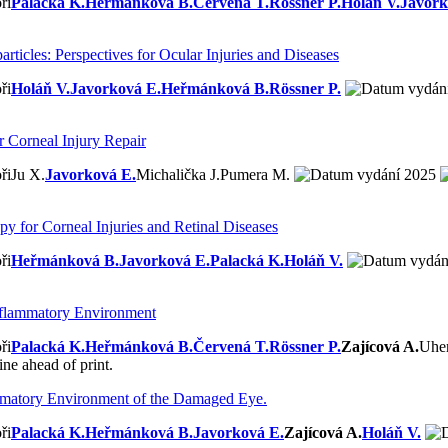
Palacká K.
Heřmánková B.
Červená T.
Rössner P.
Holáň V.
Javork
cles: Perspectives for Ocular Injuries and Diseases
Holáň V.
Javorková E.
Heřmánková B.
Rössner P.
 Corneal Injury Repair
Ju X.
Javorková E.
Michalička J.
Pumera M.
2025
y for Corneal Injuries and Retinal Diseases
Heřmánková B.
Javorková E.
Palacká K.
Holáň V.
Inflammatory Environment
Palacká K.
Heřmánková B.
Červená T.
Rössner P.
Zajícová A.
Uhe
e ahead of print.
ammatory Environment of the Damaged Eye.
Palacká K.
Heřmánková B.
Javorková E.
Zajícová A.
Holáň V.