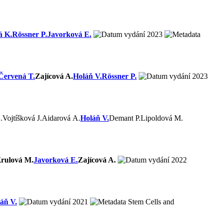
á K.
Rössner P.
Javorková E.
2023
Červená T.
Zajícová A.
Holáň V.
Rössner P.
2023
.
Vojtíšková J.
Aidarová A.
Holáň V.
Demant P.
Lipoldová M.
rulová M.
Javorková E.
Zajícová A.
2022
áň V.
2021
Stem Cells and