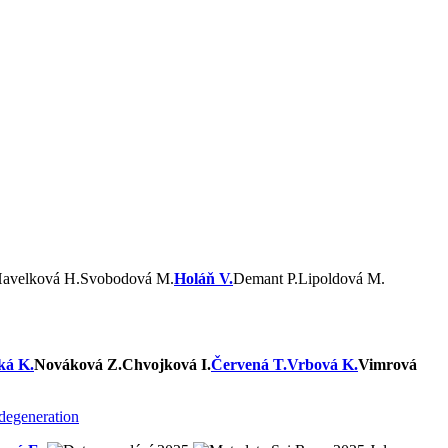
avelková H.
Svobodová M.
Holáň V.
Demant P.
Lipoldová M.
ká K.
Nováková Z.
Chvojková I.
Červená T.
Vrbová K.
Vimrová
 degeneration