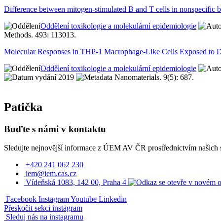
Difference between mitogen-stimulated B and T cells in nonspecific 
Oddělení toxikologie a molekulární epidemiologie
Methods. 493: 113013.
Molecular Responses in THP-1 Macrophage-Like Cells Exposed to Di
Oddělení toxikologie a molekulární epidemiologie
2019
Nanomaterials. 9(5): 687.
Patička
Buďte s námi v kontaktu
Sledujte nejnovější informace z ÚEM AV ČR prostřednictvím našich so
+420 241 062 230
iem@iem.cas.cz
Vídeňská 1083, 142 00, Praha 4
Facebook
Instagram
Youtube
Linkedin
Přeskočit sekci instagram
Sleduj nás na instagramu