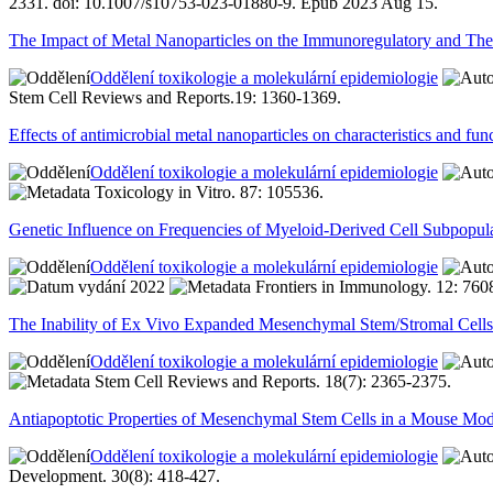
2331. doi: 10.1007/s10753-023-01880-9. Epub 2023 Aug 15.
The Impact of Metal Nanoparticles on the Immunoregulatory and The
Oddělení toxikologie a molekulární epidemiologie
Stem Cell Reviews and Reports.19: 1360-1369.
Effects of antimicrobial metal nanoparticles on characteristics and fu
Oddělení toxikologie a molekulární epidemiologie
Toxicology in Vitro. 87: 105536.
Genetic Influence on Frequencies of Myeloid-Derived Cell Subpopul
Oddělení toxikologie a molekulární epidemiologie
2022
Frontiers in Immunology. 12: 760
The Inability of Ex Vivo Expanded Mesenchymal Stem/Stromal Cells 
Oddělení toxikologie a molekulární epidemiologie
Stem Cell Reviews and Reports. 18(7): 2365-2375.
Antiapoptotic Properties of Mesenchymal Stem Cells in a Mouse Mod
Oddělení toxikologie a molekulární epidemiologie
Development. 30(8): 418-427.