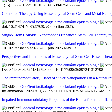
Oddělení toxikologie a molekulární epidemiologie
1;15(1):22281. doi: 10.1038/s41598-025-07727-7.
Combined Therapy Using Mesenchymal Stem Cells and Metal Nanoparti
Oddělení toxikologie a molekulární epidemiologie
doi: 10.2147/IJN.S527928. eCollection 2025.
Single-Atom Colloidal Nanorobotics Enhanced Stem Cell Therapy for
Oddělení toxikologie a molekulární epidemiologie
10.1021/acsnano.4c18874. Epub 2025 May 13.
Perspectives and Limitations of Mesenchymal Stem Cell-Based Therap
Oddělení toxikologie a molekulární epidemiologie
Dec:34:9636897241312798. doi: 10.1177/09636897241312798
The Immunomodulatory Effect of Silver Nanoparticles in a Retinal 
Oddělení toxikologie a molekulární epidemiologie
Inflammation . 2024 Aug 27. doi: 10.1007/s10753-024-02128-w. Onlin
Impaired Immunomodulatory Properties of the Retina from the Infl
Oddělení toxikologie a molekulární epidemiologie