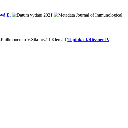
ová E.
2021
Journal of Immunological
.
Philimonenko V.
Sikorová J.
Kléma J.
Topinka J.
Rössner P.