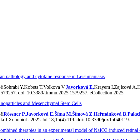
rgan pathology and cytokine response in Leishmaniasis
Sohrabi Y.
Kobets T.
Volkova V.
Javorková E.
Krayem I.
Zajícová A.
H
1579257. doi: 10.3389/fimmu.2025.1579257. eCollection 2025.
anoparticles and Mesenchymal Stem Cells
Rössner P.
Javorková E.
Šíma M.
Šímová Z.
Heřmánková B.
Palac
J Xenobiot . 2025 Jul 18;15(4):119. doi: 10.3390/jox15040119.
combined therapies in an experimental model of NaIO3-induced retinal