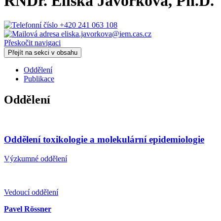
RNDr.
Eliška Javorková
, Ph.D.
+420 241 063 108
eliska.javorkova@iem.cas.cz
Přeskočit navigaci
Přejít na sekci v obsahu
Oddělení
Publikace
Oddělení
Oddělení toxikologie a molekulární epidemiologie
Výzkumné oddělení
Vedoucí oddělení
Pavel Rössner