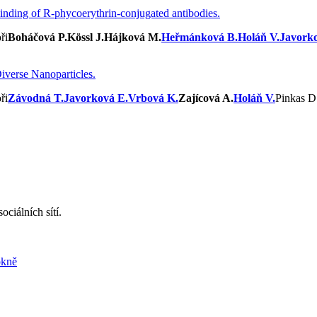
binding of R-phycoerythrin-conjugated antibodies.
Boháčová P.
Kössl J.
Hájková M.
Heřmánková B.
Holáň V.
Javork
verse Nanoparticles.
Závodná T.
Javorková E.
Vrbová K.
Zajícová A.
Holáň V.
Pinkas D
ciálních sítí.