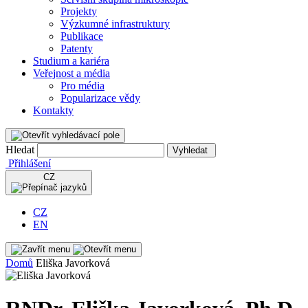
Projekty
Výzkumné infrastruktury
Publikace
Patenty
Studium a kariéra
Veřejnost a média
Pro média
Popularizace vědy
Kontakty
Hledat
Vyhledat
Přihlášení
CZ
CZ
EN
Domů
Eliška Javorková