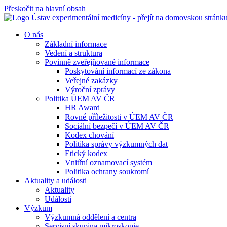
Přeskočit na hlavní obsah
O nás
Základní informace
Vedení a struktura
Povinně zveřejňované informace
Poskytování informací ze zákona
Veřejné zakázky
Výroční zprávy
Politika ÚEM AV ČR
HR Award
Rovné příležitosti v ÚEM AV ČR
Sociální bezpečí v ÚEM AV ČR
Kodex chování
Politika správy výzkumných dat
Etický kodex
Vnitřní oznamovací systém
Politika ochrany soukromí
Aktuality a události
Aktuality
Události
Výzkum
Výzkumná oddělení a centra
Servisní skupina mikroskopie