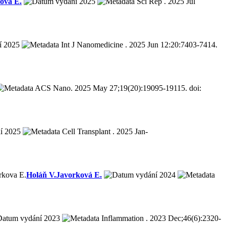
ová E.
2025
Sci Rep . 2025 Jul
2025
Int J Nanomedicine . 2025 Jun 12:20:7403-7414.
ACS Nano. 2025 May 27;19(20):19095-19115. doi:
2025
Cell Transplant . 2025 Jan-
rkova E.
Holáň V.
Javorková E.
2024
2023
Inflammation . 2023 Dec;46(6):2320-