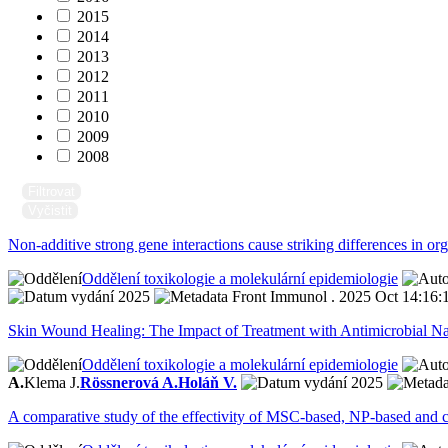
2015
2014
2013
2012
2011
2010
2009
2008
Filtrovat
Vyčistit
Non-additive strong gene interactions cause striking differences in o
Oddělení toxikologie a molekulární epidemiologie
2025
Front Immunol . 2025 Oct 14:16:
Skin Wound Healing: The Impact of Treatment with Antimicrobial N
Oddělení toxikologie a molekulární epidemiologie
A.
Klema J.
Rössnerová A.
Holáň V.
2025
A comparative study of the effectivity of MSC-based, NP-based and 