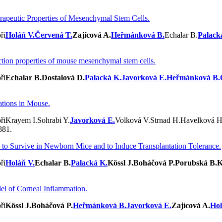
rapeutic Properties of Mesenchymal Stem Cells.
Holáň V.
Červená T.
Zajícová A.
Heřmánková B.
Echalar B.
Palack
nction properties of mouse mesenchymal stem cells.
Echalar B.
Dostalová D.
Palacká K.
Javorková E.
Heřmánková B.
ations in Mouse.
Krayem I.
Sohrabi Y.
Javorková E.
Volková V.
Strnad H.
Havelková H
881.
to Survive in Newborn Mice and to Induce Transplantation Tolerance.
Holáň V.
Echalar B.
Palacká K.
Kössl J.
Boháčová P.
Porubská B.
K
el of Corneal Inflammation.
Kössl J.
Boháčová P.
Heřmánková B.
Javorková E.
Zajícová A.
Hol