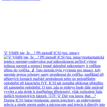
💡 Věděli jste, že…? Při metodě ICSI (tzn. intracy