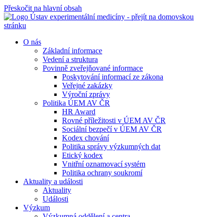
Přeskočit na hlavní obsah
O nás
Základní informace
Vedení a struktura
Povinně zveřejňované informace
Poskytování informací ze zákona
Veřejné zakázky
Výroční zprávy
Politika ÚEM AV ČR
HR Award
Rovné příležitosti v ÚEM AV ČR
Sociální bezpečí v ÚEM AV ČR
Kodex chování
Politika správy výzkumných dat
Etický kodex
Vnitřní oznamovací systém
Politika ochrany soukromí
Aktuality a události
Aktuality
Události
Výzkum
Výzkumná oddělení a centra