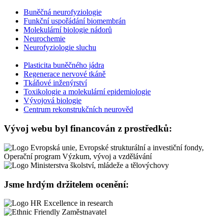
Buněčná neurofyziologie
Funkční uspořádání biomembrán
Molekulární biologie nádorů
Neurochemie
Neurofyziologie sluchu
Plasticita buněčného jádra
Regenerace nervové tkáně
Tkáňové inženýrství
Toxikologie a molekulární epidemiologie
Vývojová biologie
Centrum rekonstrukčních neurověd
Vývoj webu byl financován z prostředků:
Jsme hrdým držitelem ocenění: