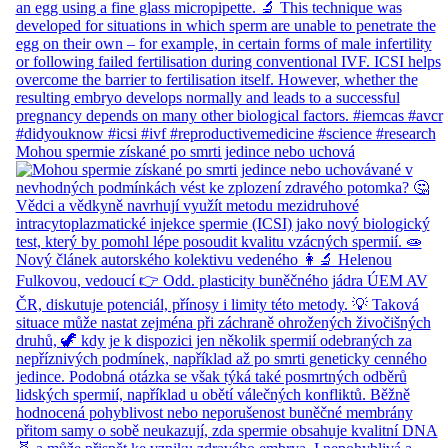
Mohou spermie získané po smrti jedince nebo uchová