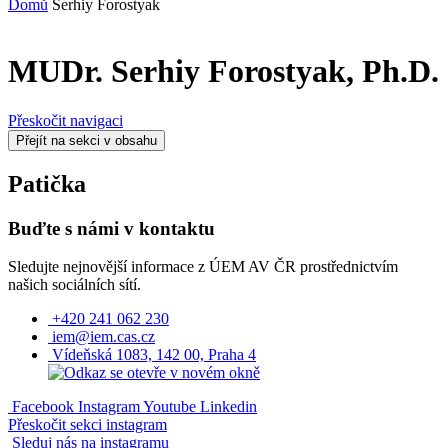
Domů
Serhiy Forostyak
MUDr.
Serhiy Forostyak
, Ph.D.
Přeskočit navigaci
Přejít na sekci v obsahu
Patička
Buďte s námi v kontaktu
Sledujte nejnovější informace z ÚEM AV ČR prostřednictvím
našich sociálních sítí.
+420 241 062 230
iem@iem.cas.cz
Vídeňská 1083, 142 00, Praha 4
Facebook
Instagram
Youtube
Linkedin
Přeskočit sekci instagram
Sleduj nás na instagramu