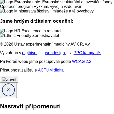
Jsme hrdým držitelem ocenění:
© 2026 Ústav experimentální medicíny AV ČR, v.v.i.
Vytvořeno v
digihive
–
webdesign
a
PPC kampaně
Při tvorbě webu jsme postupovali podle
WCAG 2.2
Přístupnost zajišťuje
ACTUM digital
Nastavit připomenutí