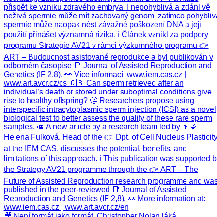
🎥 Není formát jako formát. Christopher Nolan láká