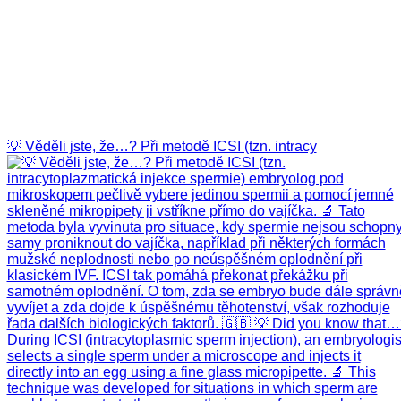
💡 Věděli jste, že…? Při metodě ICSI (tzn. intracy