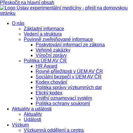
Přeskočit na hlavní obsah
O nás
Základní informace
Vedení a struktura
Povinně zveřejňované informace
Poskytování informací ze zákona
Veřejné zakázky
Výroční zprávy
Politika ÚEM AV ČR
HR Award
Rovné příležitosti v ÚEM AV ČR
Sociální bezpečí v ÚEM AV ČR
Kodex chování
Politika správy výzkumných dat
Etický kodex
Vnitřní oznamovací systém
Politika ochrany soukromí
Aktuality a události
Aktuality
Události
Výzkum
Výzkumná oddělení a centra