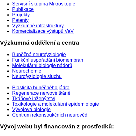
Servisní skupina Mikroskopie
Publikace
Projekty
Patenty
Výzkumné infrastruktury
Komercializace výstupů VaV
Výzkumná oddělení a centra
Buněčná neurofyziologie
Funkční uspořádání biomembrán
Molekulární biologie nádorů
Neurochemie
Neurofyziologie sluchu
Plasticita buněčného jádra
Regenerace nervové tkáně
Tkáňové inženýrství
Toxikologie a molekulární epidemiologie
Vývojová biologie
Centrum rekonstrukčních neurověd
Vývoj webu byl financován z prostředků: