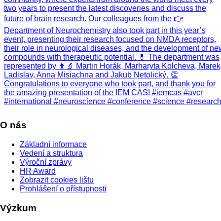
O nás
Základní informace
Vedení a struktura
Výroční zprávy
HR Award
Zobrazit cookies lištu
Prohlášení o přístupnosti
Výzkum