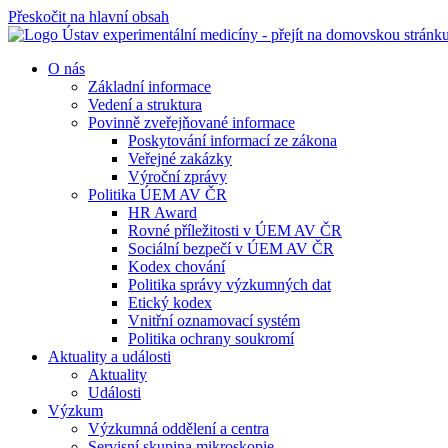
Přeskočit na hlavní obsah
O nás
Základní informace
Vedení a struktura
Povinně zveřejňované informace
Poskytování informací ze zákona
Veřejné zakázky
Výroční zprávy
Politika ÚEM AV ČR
HR Award
Rovné příležitosti v ÚEM AV ČR
Sociální bezpečí v ÚEM AV ČR
Kodex chování
Politika správy výzkumných dat
Etický kodex
Vnitřní oznamovací systém
Politika ochrany soukromí
Aktuality a události
Aktuality
Události
Výzkum
Výzkumná oddělení a centra
Servisní skupina mikroskopie