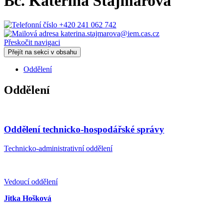
Bc.
Kateřina Štajmarová
+420 241 062 742
katerina.stajmarova@iem.cas.cz
Přeskočit navigaci
Přejít na sekci v obsahu
Oddělení
Oddělení
Oddělení technicko-hospodářské správy
Technicko-administrativní oddělení
Vedoucí oddělení
Jitka Hošková