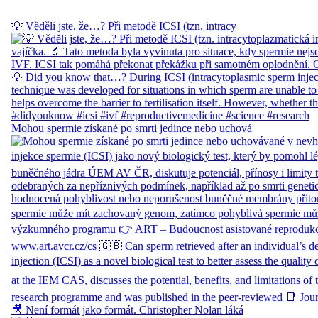
💡 Věděli jste, že…? Při metodě ICSI (tzn. intracy
Mohou spermie získané po smrti jedince nebo uchová
🎥 Není formát jako formát. Christopher Nolan láká