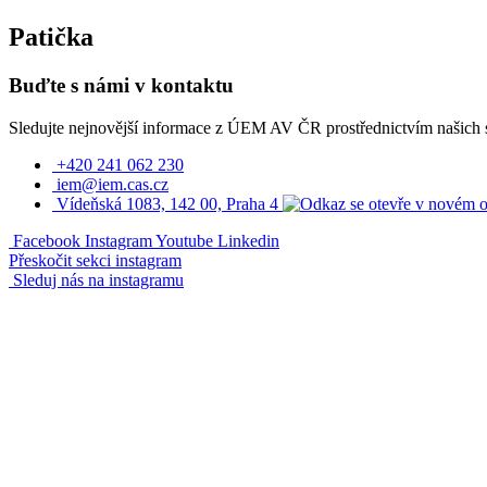
Patička
Buďte s námi v kontaktu
Sledujte nejnovější informace z ÚEM AV ČR prostřednictvím našich so
+420 241 062 230
iem@iem.cas.cz
Vídeňská 1083, 142 00, Praha 4
Facebook
Instagram
Youtube
Linkedin
Přeskočit sekci instagram
Sleduj nás na instagramu