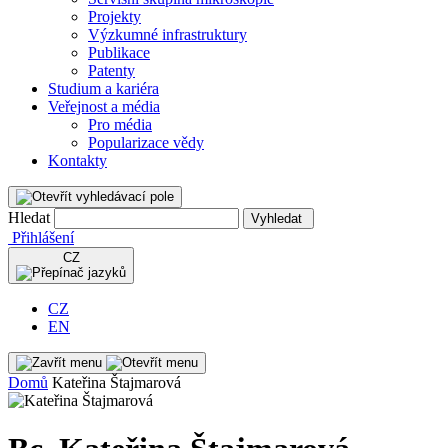
Projekty
Výzkumné infrastruktury
Publikace
Patenty
Studium a kariéra
Veřejnost a média
Pro média
Popularizace vědy
Kontakty
Hledat
Vyhledat
Přihlášení
CZ
CZ
EN
Domů
Kateřina Štajmarová