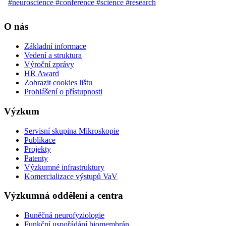
O nás
Základní informace
Vedení a struktura
Výroční zprávy
HR Award
Zobrazit cookies lištu
Prohlášení o přístupnosti
Výzkum
Servisní skupina Mikroskopie
Publikace
Projekty
Patenty
Výzkumné infrastruktury
Komercializace výstupů VaV
Výzkumná oddělení a centra
Buněčná neurofyziologie
Funkční uspořádání biomembrán