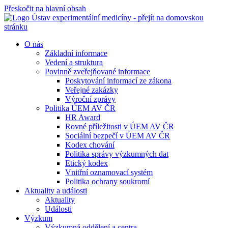
Přeskočit na hlavní obsah
O nás
Základní informace
Vedení a struktura
Povinně zveřejňované informace
Poskytování informací ze zákona
Veřejné zakázky
Výroční zprávy
Politika ÚEM AV ČR
HR Award
Rovné příležitosti v ÚEM AV ČR
Sociální bezpečí v ÚEM AV ČR
Kodex chování
Politika správy výzkumných dat
Etický kodex
Vnitřní oznamovací systém
Politika ochrany soukromí
Aktuality a události
Aktuality
Události
Výzkum
Výzkumná oddělení a centra