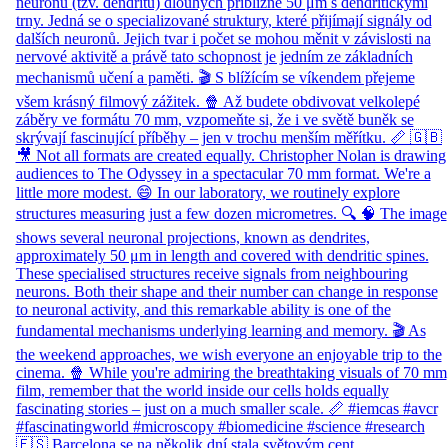
🇪🇸 Barcelona se na několik dní stala světovým cent