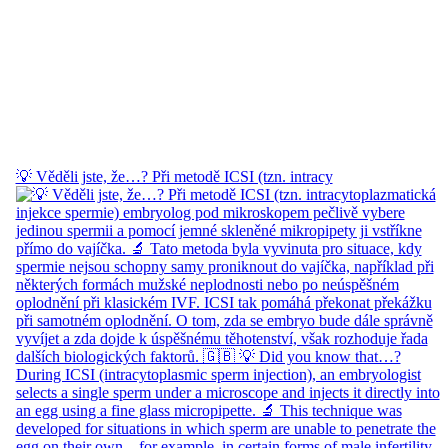
💡 Věděli jste, že…? Při metodě ICSI (tzn. intracy