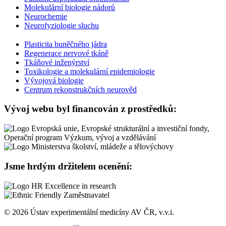
Molekulární biologie nádorů
Neurochemie
Neurofyziologie sluchu
Plasticita buněčného jádra
Regenerace nervové tkáně
Tkáňové inženýrství
Toxikologie a molekulární epidemiologie
Vývojová biologie
Centrum rekonstrukčních neurověd
Vývoj webu byl financován z prostředků:
Jsme hrdým držitelem ocenění:
© 2026 Ústav experimentální medicíny AV ČR, v.v.i.