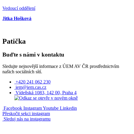
Vedoucí oddělení
Jitka Hošková
Patička
Buďte s námi v kontaktu
Sledujte nejnovější informace z ÚEM AV ČR prostřednictvím
našich sociálních sítí.
+420 241 062 230
iem@iem.cas.cz
Vídeňská 1083, 142 00, Praha 4
Facebook
Instagram
Youtube
Linkedin
Přeskočit sekci instagram
Sleduj nás na instagramu