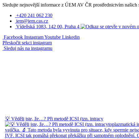
Sledujte nejnovější informace z ÚEM AV ČR prostřednictvím našich so
+420 241 062 230
iem@iem.cas.cz
Vídeňská 1083, 142 00, Praha 4
Facebook
Instagram
Youtube
Linkedin
Přeskočit sekci instagram
Sleduj nás na instagramu
💡 Věděli jste, že…? Při metodě ICSI (tzn. intracy