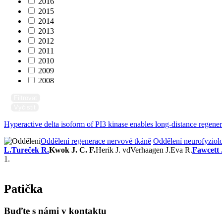
2016
2015
2014
2013
2012
2011
2010
2009
2008
Filtrovat
Vyčistit
Hyperactive delta isoform of PI3 kinase enables long-distance regenerat
Oddělení regenerace nervové tkáně
Oddělení neurofyziol
L.
Tureček R.
Kwok J. C. F.
Herik J. vd
Verhaagen J.
Eva R.
Fawcett 
1.
Patička
Buďte s námi v kontaktu