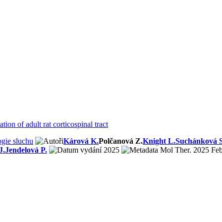
ion of adult rat corticospinal tract
ogie sluchu
Kárová K.
Polčanová Z.
Knight L.
Suchánková S
J.
Jendelová P.
2025
Mol Ther. 2025 Feb