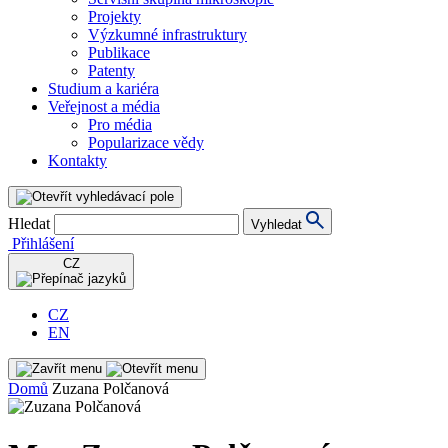
Projekty
Výzkumné infrastruktury
Publikace
Patenty
Studium a kariéra
Veřejnost a média
Pro média
Popularizace vědy
Kontakty
Hledat
Vyhledat
Přihlášení
CZ
CZ
EN
Domů
Zuzana Polčanová