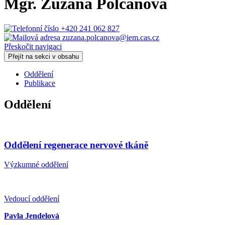
Mgr.
Zuzana Polčanová
+420 241 062 827
zuzana.polcanova@iem.cas.cz
Přeskočit navigaci
Přejít na sekci v obsahu
Oddělení
Publikace
Oddělení
Oddělení regenerace nervové tkáně
Výzkumné oddělení
Vedoucí oddělení
Pavla Jendelová