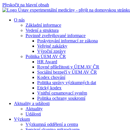
Přeskočit na hlavní obsah
O nás
Základní informace
Vedení a struktura
Povinně zveřejňované informace
Poskytování informací ze zákona
Veřejné zakázky
Výroční zprávy
Politika ÚEM AV ČR
HR Award
Rovné příležitosti v ÚEM AV ČR
Sociální bezpečí v ÚEM AV ČR
Kodex chování
Politika správy výzkumných dat
Etický kodex
Vnitřní oznamovací systém
Politika ochrany soukromí
Aktuality a události
Aktuality
Události
Výzkum
Výzkumná oddělení a centra
Servisní skupina mikroskopie